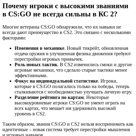
Почему игроки с высокими званиями
в CS:GO не всегда сильны в КС 2?
Многие ветераны CS:GO обнаружили, что их навыки не
всегда дают преимущество в CS2. Это связано с несколькими
факторами:
Изменения в механике
. Новый тикрейт, обновленная
отдача оружия и улучшенная физика движения требуют
перестройки игровых привычек.
Роль новых тактик
. В CS2 изменились смоки и другие
игровые механики, что сделало старые тактики менее
эффективными.
Фокус на индивидуальной статистике
. Игроки,
которые в CS:GO полагались только на победы, теперь
сталкиваются с необходимостью улучшать личную игру.
Разделение рейтинга по картам
. Некоторые
высокоуровневые игроки CS:GO не умеют играть на
всех картах, что мешает им удерживать высокий
уровень в CS2.
Таким образом, звания CS:GO и CS2 нельзя воспринимать как
идентичные – новая система требует перестройки мышления
и игровых навыков.