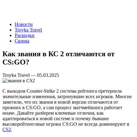
Новости
Troyka Travel
Раскидки
Скины
Как звания в КС 2 отличаются от
CS:GO?
Troyka Travel — 05.03.2025
С выходом Counter-Strike 2 система рейтинга претерпела
значительные изменения, затронувшие всех игроков. Многие
заметили, что их звания в новой версии отличаются от
прежних в CS:GO, а сам процесс матчмейкинга работает
иначе. Давайте разберем ключевые отличия, как
адаптироваться к новой системе и почему бывшие
высокорейтинговые игроки CS:GO не всегда доминируют в
CS2
.