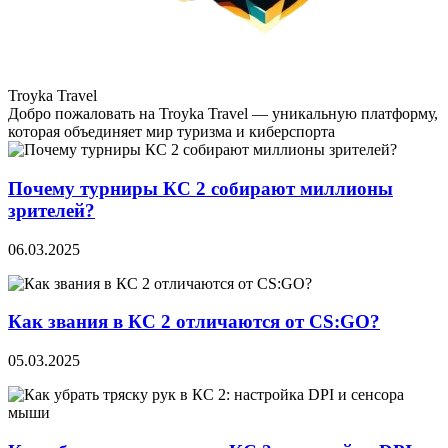
Troyka Travel
Добро пожаловать на Troyka Travel — уникальную платформу,
которая объединяет мир туризма и киберспорта
Почему турниры КС 2 собирают миллионы
зрителей?
06.03.2025
Как звания в КС 2 отличаются от CS:GO?
05.03.2025